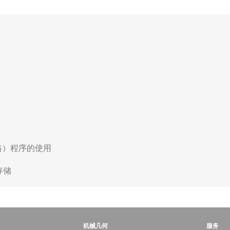
表格）程序的使用
存储
机械几何
服务